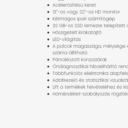
Acélerősítésű keret
13"-os vagy 22"-os HD monitor
Kétmagos ipari számítógép
32 GB-os SSD lemezre telepített
Hőszigetelt kirakatajtó
LED-világítás
A polcok magassága, mélysége é
száma állítható
Páncélozott konzolzárak
Öndiagnosztikai hibaelhárító ren
Többfunkciós elektronika alapfel
Adatkezelő és statisztikai vizualiz
Lift a termékek felvételéhez és ki
Hőmérséklet-szabályozás rögzíté