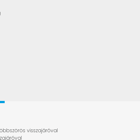
g
öbbszörös visszajáróval
zajáróval