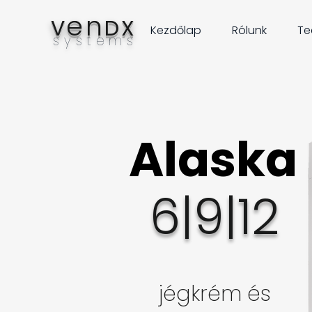
en
V
DX
Kezdőlap
Rólunk
Te
systems
Alaska
Alaska
6|9|12
jégkrém és