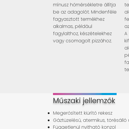
mínusz hőmérsékletre állítja
t
be az adagolót. Mindenféle
al
fagyasztott termékhez
f
alkalmas, például
az
fagylalthoz, készételekhez
A
vagy csomagolt pizzához.
ki
a
p
f
te
Műszaki jellemzők
Megerősített kiürítő rekesz
Gáztüzelésű, atermikus, törésálló
Függetlenül nyitható konzol