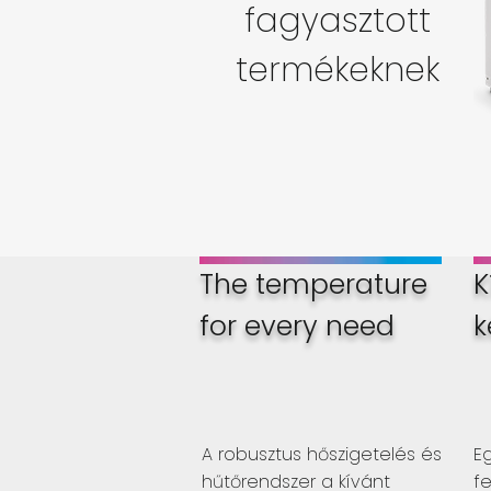
fagyasztott
termékeknek
The temperature
K
for every need
k
A robusztus hőszigetelés és
E
hűtőrendszer a kívánt
fe