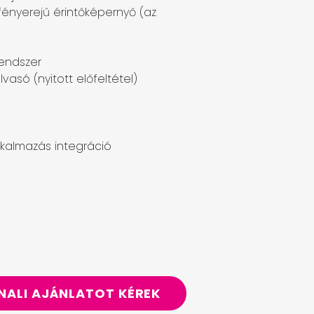
 fényerejű érintőképernyő (az
rendszer
lvasó (nyitott előfeltétel)
alkalmazás integráció
NALI AJÁNLATOT KÉREK