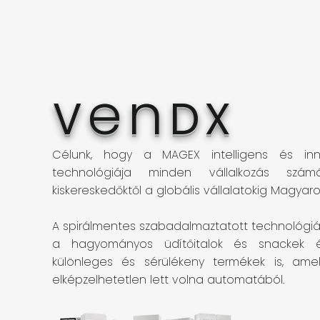
en
V
DX
Célunk, hogy a MAGEX intelligens és in
technológiája minden vállalkozás szá
kiskereskedőktől a globális vállalatokig Magyar
A spirálmentes szabadalmaztatott technológ
a hagyományos üdítőitalok és snackek 
különleges és sérülékeny termékek is, ame
elképzelhetetlen lett volna automatából.