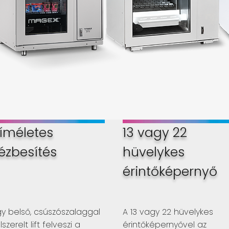
íméletes
13 vagy 22
ézbesítés
hüvelykes
érintőképernyő
gy belső, csúszószalaggal
A 13 vagy 22 hüvelykes
lszerelt lift felveszi a
érintőképernyővel az