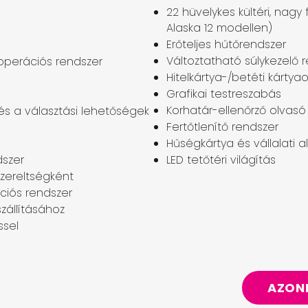
22 hüvelykes kültéri, nagy
Alaska 12 modellen)
Erőteljes hűtőrendszer
Változtatható súlykezelő 
 operációs rendszer
Hitelkártya-/betéti kártyao
Grafikai testreszabás
Korhatár-ellenőrző olvasó
s a választási lehetőségek
Fertőtlenítő rendszer
Hűségkártya és vállalati 
dszer
LED tetőtéri világítás
szereltségként
ációs rendszer
szállításához
ssel
AZON