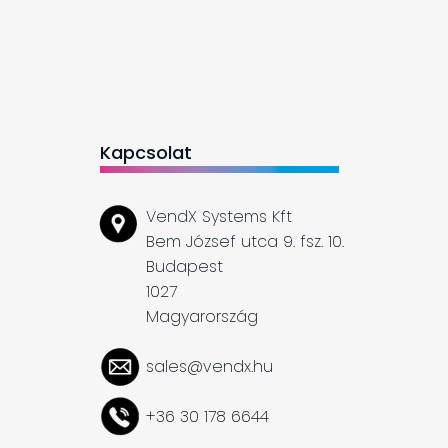
Kapcsolat
VendX Systems Kft
Bem József utca 9. fsz. 10.
Budapest
1027
Magyarország
sales@vendx.hu
+36 30 178 6644