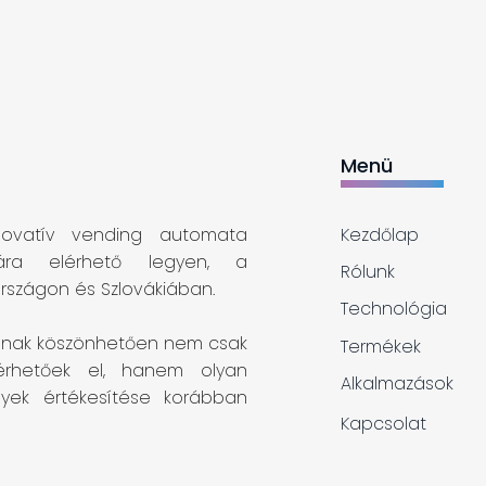
Menü
novatív vending automata
Kezdőlap
mára elérhető legyen, a
Rólunk
országon és Szlovákiában.​
Technológia
iának köszönhetően nem csak
Termékek
érhetőek el, hanem olyan
Alkalmazások
lyek értékesítése korábban
Kapcsolat