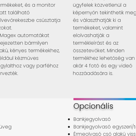
ermékeket, és a monitor
ügyfelek közvetlenül a
att található
képernyőn tekinthetik me
elvevőrekeszbe csúsztatja
és választhatják ki a
okat.
termékeket, valamint
 Magex automatákat
elolvashatják a
fejezetten bármilyen
termékleírást és az
lakú, kényes termékekhez,
összetevőket. Minden
éldául kézműves
termékhez lehetőség van
agylalthoz vagy parféhoz
akár 4 fotó és egy videó
rvezték.
hozzáadására is.
Opcionális
Bankjegyolvasó
 üveg
Bankjegyolvasó egyszeri/t
Érmeolvasó cső alakú viss