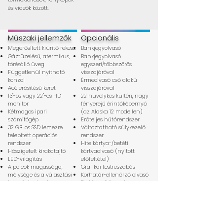
és videók között.
Műszaki jellemzők
Opcionális
Megerősített kiürítő rekesz
Bankjegyolvasó
Gáztüzelésű, atermikus,
Bankjegyolvasó
törésálló üveg
egyszeri/többszörös
Függetlenül nyitható
visszajáróval
konzol
Érmeolvasó cső alakú
Acélerősítésű keret
visszajáróval
13"-os vagy 22"-os HD
22 hüvelykes kültéri, nagy
monitor
fényerejű érintőképernyő
Kétmagos ipari
(az Alaska 12 modellen)
számítógép
Erőteljes hűtőrendszer
32 GB-os SSD lemezre
Változtatható súlykezelő
telepített operációs
rendszer
rendszer
Hitelkártya-/betéti
Hőszigetelt kirakatajtó
kártyaolvasó (nyitott
LED-világítás
előfeltétel)
A polcok magassága,
Grafikai testreszabás
mélysége és a választási
Korhatár-ellenőrző olvasó
lehetőségek száma
Fertőtlenítő rendszer
állítható
Hűségkártya és vállalati
Páncélozott konzolzárak
alkalmazás integráció
Öndiagnosztikai
LED tetőtéri világítás
hibaelhárító rendszer