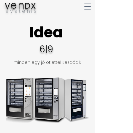
en
V
DX
systems
Idea
Idea
6|9
minden egy jó ötlettel kezdődik