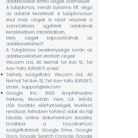
adatkezelést érintő cégek, személyek
A tulajdonos, VendX Systems Kft. végzi
az adatok kezelését. A tulajdonoson
kívül más cégek is részt vesznek a
szerződéses ügyfelek adatainak
kezelésében, tárolásában.
Mely cégek kapcsolódnak az
adatkezeléshez?
A Tulajdonos tevékenysége során az
adatkezelésben érintett cégek:
Wix.com Ltd., 40 Nemal Tel Aviv St., Tel
Aviv-Yafo,
6350671
, Izrael.
Tárhely szolgáltató: Wix.com Ltd., 40
Nemal Tel Aviv St., Tel Aviv-Yafo,
6350671
,
Izrael. ,
support@wix.com
Google Inc.: 1600 Amphitheatre
Parkway, Mountain View, CA 94043,
USA,
további elérhetőségek
, levelező
rendszer, felhőben történő adat és fájl
tárolás, online dokumentum kezelés,
továbbá a hozzátartozó
szolgáltatások: Google Drive, Google
Docs, Google Search Console, Google