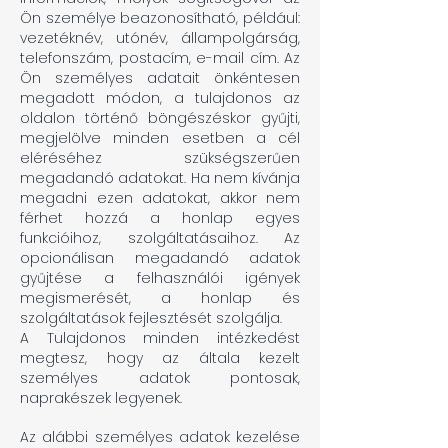
Ön személye beazonosítható, például:
vezetéknév, utónév, állampolgárság,
telefonszám, postacím, e-mail cím. Az
Ön személyes adatait önkéntesen
megadott módon, a tulajdonos az
oldalon történő böngészéskor gyűjti,
megjelölve minden esetben a cél
eléréséhez szükségszerűen
megadandó adatokat. Ha nem kívánja
megadni ezen adatokat, akkor nem
férhet hozzá a honlap egyes
funkcióihoz, szolgáltatásaihoz. Az
opcionálisan megadandó adatok
gyűjtése a felhasználói igények
megismerését, a honlap és
szolgáltatások fejlesztését szolgálja.
A Tulajdonos minden intézkedést
megtesz, hogy az általa kezelt
személyes adatok pontosak,
naprakészek legyenek.
Az alábbi személyes adatok kezelése