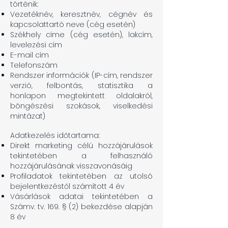
történik:
Vezetéknév, keresztnév, cégnév és
kapcsolattartó neve (cég esetén)
Székhely címe (cég esetén), lakcím,
levelezési cím
E-mail cím
Telefonszám
Rendszer információk (IP-cím, rendszer
verzió, felbontás, statisztika a
honlapon megtekintett oldalakról,
böngészési szokások, viselkedési
mintázat)
Adatkezelés időtartama:
Direkt marketing célú hozzájárulások
tekintetében a felhasználó
hozzájárulásának visszavonásáig
Profiladatok tekintetében az utolsó
bejelentkezéstől számított 4 év
Vásárlások adatai tekintetében a
Számv. tv. 169. § (2) bekezdése alapján
8 év