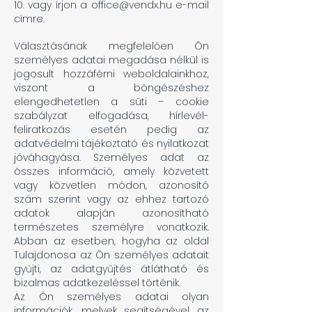
10. vagy írjon a
office@vendx.hu
e-mail
címre.
Választásának megfelelően Ön
személyes adatai megadása nélkül is
jogosult hozzáférni weboldalainkhoz,
viszont a böngészéshez
elengedhetetlen a süti – cookie
szabályzat elfogadása, hírlevél-
feliratkozás esetén pedig az
adatvédelmi tájékoztató és nyilatkozat
jóváhagyása. Személyes adat az
összes információ, amely közvetett
vagy közvetlen módon, azonosító
szám szerint vagy az ehhez tartozó
adatok alapján azonosítható
természetes személyre vonatkozik.
Abban az esetben, hogyha az oldal
Tulajdonosa az Ön személyes adatait
gyűjti, az adatgyűjtés átlátható és
bizalmas adatkezeléssel történik.
Az Ön személyes adatai olyan
információk, melyek segítségével az