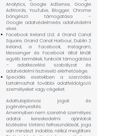
Analytics, Google AdSense, Google
AdWords, YouTube, Blogger, Chrome
böngésző támogatása –
Google
adatvédelme
és
adatvédelmi
elvei
.
Facebook Ireland Ltd.: 4 Grand Canal
Square, Grand Canal Harbour, Dublin 2
Ireland, a Facebook, Instagram,
Messenger és Facebook által kínált
egyéb termékek, funkciók támogatása
–
adatkezelési szabályzat
és
adatvédelmi tisztviselő
elérhetősége.
Speciális esetekben a szerződés
tartalmazhat további adatfeldolgozó
személyeket vagy cégeket.
Adattulajdonosi jogok és
jogérvényesítés
Amennyiben nem szeretné személyes
adatai kereskedelmi ajánlatok
közlésére történő felhasználását, joga
van mindezt indoklás nélkül megtiltani.