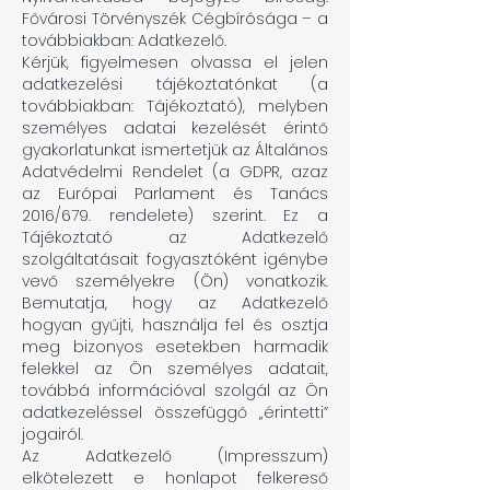
Fővárosi Törvényszék Cégbírósága – a
továbbiakban: Adatkezelő.
Kérjük, figyelmesen olvassa el jelen
adatkezelési tájékoztatónkat (a
továbbiakban: Tájékoztató), melyben
személyes adatai kezelését érintő
gyakorlatunkat ismertetjük az Általános
Adatvédelmi Rendelet (a GDPR, azaz
az Európai Parlament és Tanács
2016/679. rendelete) szerint. Ez a
Tájékoztató az Adatkezelő
szolgáltatásait fogyasztóként igénybe
vevő személyekre (Ön) vonatkozik.
Bemutatja, hogy az Adatkezelő
hogyan gyűjti, használja fel és osztja
meg bizonyos esetekben harmadik
felekkel az Ön személyes adatait,
továbbá információval szolgál az Ön
adatkezeléssel összefüggő „érintetti”
jogairól.
Az Adatkezelő (Impresszum)
elkötelezett e honlapot felkereső