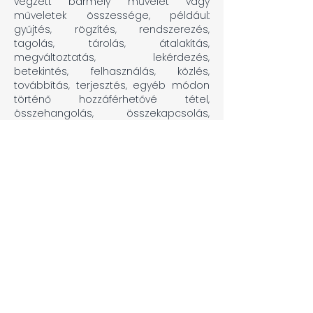
végzett bármely művelet vagy
műveletek összessége, például:
gyűjtés, rögzítés, rendszerezés,
tagolás, tárolás, átalakítás,
megváltoztatás, lekérdezés,
betekintés, felhasználás, közlés,
továbbítás, terjesztés, egyéb módon
történő hozzáférhetővé tétel,
összehangolás, összekapcsolás,
korlátozás, törlés, megsemmisítés
Adattovábbítás: az Adatkezelő által
kezelt személyes adatok harmadik
személyek számára történő
hozzáférhetővé tétele
Adatvédelmi incidens: a biztonság
sérülése, amely a továbbított, tárolt
vagy más módon kezelt személyes
adatok véletlen vagy jogellenes
megsemmisítését, elvesztését,
megváltoztatását, jogosulatlan
közlését vagy az azokhoz való
jogosulatlan hozzáférést eredményezi
ÁSZF: a weboldalon közzétett, az