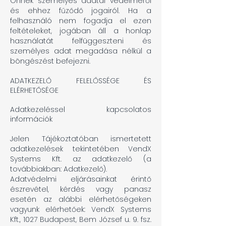
Önnek személyes adatai védelméről
és ehhez fűződő jogairól. Ha a
felhasználó nem fogadja el ezen
feltételeket, jogában áll a honlap
használatát felfüggeszteni és
személyes adat megadása nélkül a
böngészést befejezni.
ADATKEZELŐ FELELŐSSÉGE ÉS
ELÉRHETŐSÉGE
Adatkezeléssel kapcsolatos
információk
Jelen Tájékoztatóban ismertetett
adatkezelések tekintetében VendX
Systems Kft. az adatkezelő (a
továbbiakban: Adatkezelő).
Adatvédelmi eljárásainkat érintő
észrevétel, kérdés vagy panasz
esetén az alábbi elérhetőségeken
vagyunk elérhetőek: VendX Systems
Kft., 1027 Budapest, Bem József u. 9. fsz.