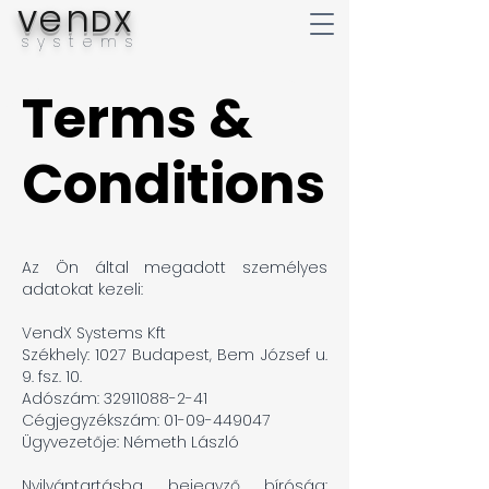
en
V
DX
systems
Terms &
Terms &
Conditions
Conditions
Az Ön által megadott személyes
adatokat kezeli:
VendX Systems Kft
Székhely: 1027 Budapest, Bem József u.
9. fsz. 10.
Adószám: 32911088-2-41
Cégjegyzékszám: 01-09-449047
Ügyvezetője: Németh László
Nyilvántartásba bejegyző bíróság: