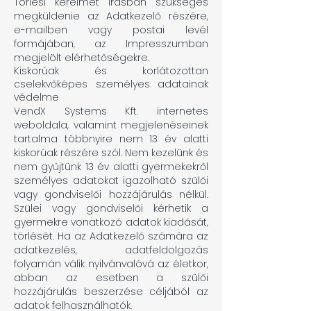
Törlési kérelmét írásban szükséges
megküldenie az Adatkezelő részére,
e-mailben vagy postai levél
formájában, az Impresszumban
megjelölt elérhetőségekre.
Kiskorúak és korlátozottan
cselekvőképes személyes adatainak
védelme
VendX Systems Kft. internetes
weboldala, valamint megjelenéseinek
tartalma többnyire nem 13 év alatti
kiskorúak részére szól. Nem kezelünk és
nem gyűjtünk 13 év alatti gyermekekről
személyes adatokat igazolható szülői
vagy gondviselői hozzájárulás nélkül.
Szülei vagy gondviselői kérhetik a
gyermekre vonatkozó adatok kiadását,
törlését. Ha az Adatkezelő számára az
adatkezelés, adatfeldolgozás
folyamán válik nyilvánvalóvá az életkor,
abban az esetben a szülői
hozzájárulás beszerzése céljából az
adatok felhasználhatók.